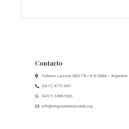
Contacto
Federico Lacroze 1820 7°B / 4° B CABA – Argentina
(54 11) 4775.1691
54 9 11 5 809 5526
info@terapiasdeavanzada.org