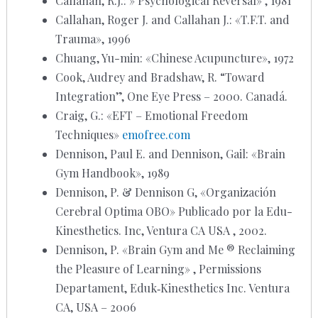
Callahan, R.J.: » Psychological Reversal» , 1981
Callahan, Roger J. and Callahan J.: «T.F.T. and
Trauma», 1996
Chuang, Yu-min: «Chinese Acupuncture», 1972
Cook, Audrey and Bradshaw, R. “Toward
Integration”, One Eye Press – 2000. Canadá.
Craig, G.: «EFT – Emotional Freedom
Techniques»
emofree.com
Dennison, Paul E. and Dennison, Gail: «Brain
Gym Handbook», 1989
Dennison, P. & Dennison G, «Organización
Cerebral Optima OBO» Publicado por la Edu­
Kinesthetics. Inc, Ventura­ CA USA , 2002.
Dennison, P. «Brain Gym and Me ® Reclaiming
the Pleasure of Learning» , Permissions
Departament, Eduk‐Kinesthetics Inc. Ventura
CA, USA – 2006