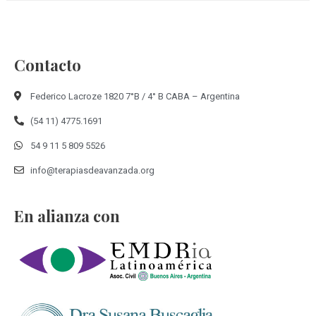
Contacto
Federico Lacroze 1820 7°B / 4° B CABA – Argentina
(54 11) 4775.1691
54 9 11 5 809 5526
info@terapiasdeavanzada.org
En alianza con